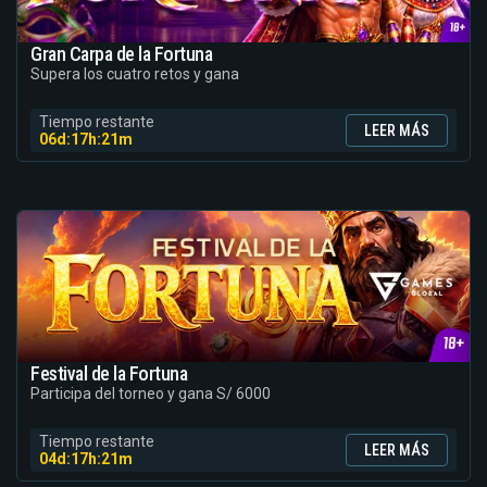
Gran Carpa de la Fortuna
Supera los cuatro retos y gana
Tiempo restante
LEER MÁS
06d:17h:21m
Festival de la Fortuna
Participa del torneo y gana S/ 6000
Tiempo restante
LEER MÁS
04d:17h:21m