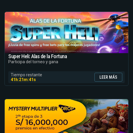
Super Heli: Alas de la Fortuna
Participa del torneo y gana
Tiempo restante
LEER MÁS
41h:21m:41s