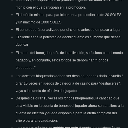
Todos los participantes en la promoción ganan un bono del 100% del
monto con el que participan en la promoción.
El depósito mínimo para participar en la promoción es de 20 SOLES
y un máximo de 1000 SOLES.
El bono deberá ser activado por el cliente antes de empezar a jugar.
El cliente tiene la potestad de decidir cuanto es el monto que desea
duplicar
El monto del bono, después de la activación, se fusiona con el monto
pagado y, en conjunto, estos fondos se denominan "Fondos
bloqueados";
Los accesos bloqueados deben ser desbloqueados / dado la vuelta /
girar 15 veces en juegos de categoría de casino para "deshacerse":
vaya a la cuenta de efectivo del jugador;
Después de girar 15 veces los fondos bloqueados, la cantidad que
está visible en la cuenta de bonos del jugador ahora se transfiere a la
cuenta de efectivo y queda disponible para la oferta completa del
sitio o para la recaudación;