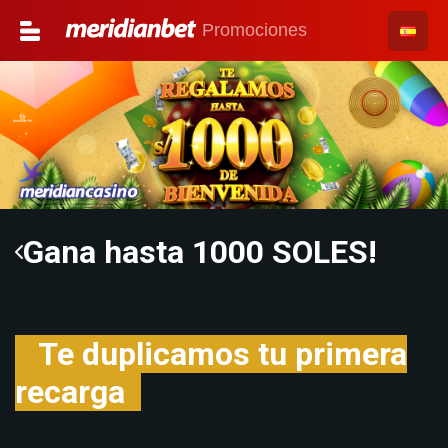
Promociones
Gana hasta 1000 SOLES!
Te duplicamos tu primera
recarga