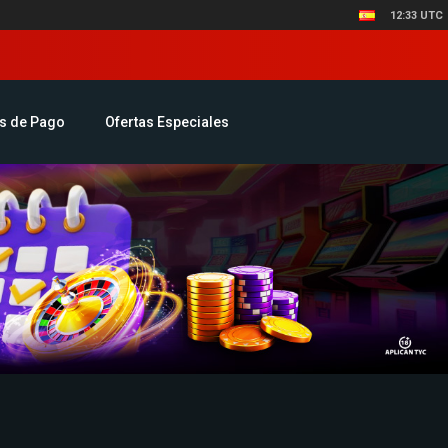
12:33 UTC
s de Pago
Ofertas Especiales