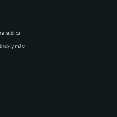
se publica.
hback, y más!