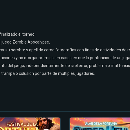
nalizado el torneo.
 el juego Zombie Apocalypse.
zar su nombre y apellido como fotografías con fines de actividades de 
aciones y no otorgar premios, en casos en que la puntuación de un jugad
to del juego, independientemente de si el error, problema o mal funci
trampa o colusión por parte de múltiples jugadores.