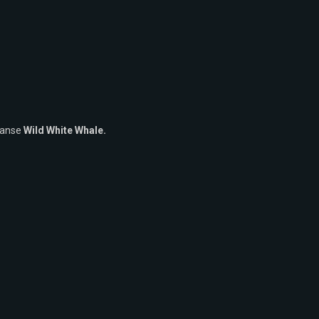
panse
Wild White Whale.