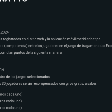
9.2024.
 registrados en el sitio web y la aplicación móvil meridianbet.pe
neo (competencia) entre los jugadores en el juego de tragamonedas Ex
 acumulan puntos de la siguiente manera:
PEN
ntro de los juegos seleccionados.
eros 30 jugadores serán recompensados con giros gratis, a saber:
giros cada uno)
giros cada uno)
giros cada uno)