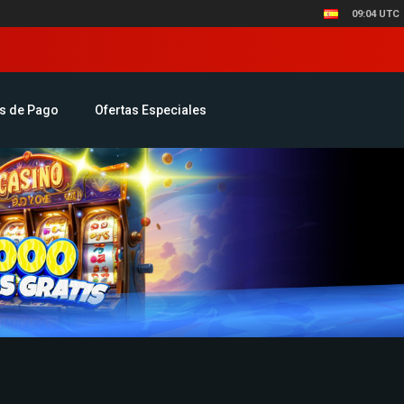
09:04 UTC
s de Pago
Ofertas Especiales