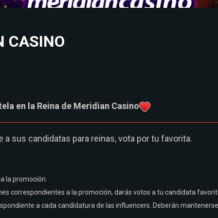
N CASINO
tela en la Reina de Meridian Casino
 a sus candidatas para reinas, vota por tu favorita.
 a la promoción.
es correspondientes a la promoción, darás votos a tu candidata favorit
pondiente a cada candidatura de las influencers. Deberán mantenerse 