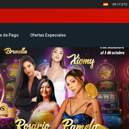
09:17 UTC
s de Pago
Ofertas Especiales