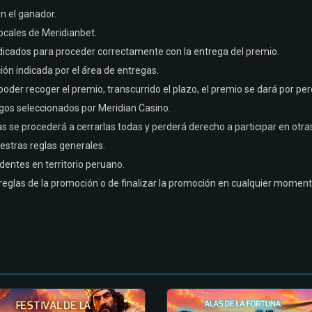
n el ganador.
locales de Meridianbet.
ndicados para proceder correctamente con la entrega del premio.
ión indicada por el área de entregas.
 poder recoger el premio, transcurrido el plazo, el premio se dará por per
uegos seleccionados por Meridian Casino.
as se procederá a cerrarlas todas y perderá derecho a participar en ot
estras reglas generales.
dentes en territorio peruano.
 reglas de la promoción o de finalizar la promoción en cualquier moment