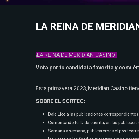
LA REINA DE MERIDIA
¡LA REINA DE MERIDIAN CASINO!
Vota por tu candidata favorita y conviér
Esta primavera 2023, Meridian Casino tiene
SOBRE EL SORTEO:
Dale Like a las publicaciones correspondientes
Comentando tu ID de cuenta, en las publicacion
Semana a semana, publicaremos el post corres