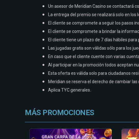
Un asesor de Meridian Casino se contactará co
La entrega del premio se realizará solo en los 
El cliente se compromete a seguir los pasos i
El cliente se compromete a brindar la informac
El cliente tiene un plazo de 7 días hábiles para
Las jugadas gratis son válidas sólo para los j
En caso que el cliente cuente con varias cuent
Al participar en la promoción todos aceptan nu
Esta oferta es válida solo para ciudadanos resi
Meridian se reserva el derecho de cambiar las
Aplica TYC generales.
MÁS PROMOCIONES