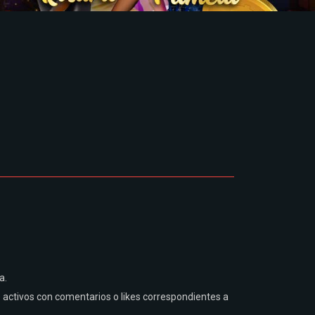
a.
activos con comentarios o likes correspondientes a