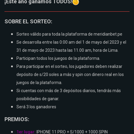
¡Este año ganamos TODOS!
SOBRE EL SORTEO:
Sorteo válido para toda la plataforma de meridianbet.pe
Se desarrolla entre las 0:00 am del 1 de mayo del 2023 y el
31 de mayo de 2023 hasta las 11.00 am, hora de Lima.
Participan todos los juegos de la plataforma.
Para participar en el sorteo, los jugadores deben realizar
depósito de s/20 soles a más y spin con dinero real en los
juegos de la plataforma.
Si cuentas con más de 3 depósitos diarios, tendrás más
posibilidades de ganar.
Será 3 los ganadores
PREMIOS:
1er lugar:
IPHONE 11 PRO + S/1000 + 1000 SPIN