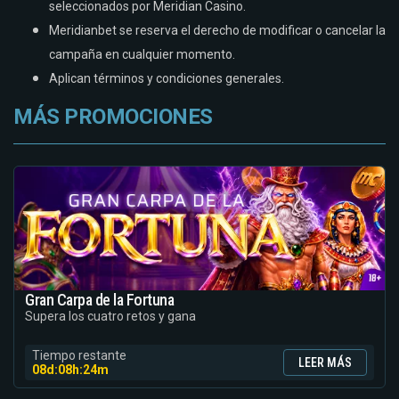
seleccionados por Meridian Casino.
Meridianbet se reserva el derecho de modificar o cancelar la
campaña en cualquier momento.
Aplican términos y condiciones generales.
MÁS PROMOCIONES
Gran Carpa de la Fortuna
Supera los cuatro retos y gana
Tiempo restante
LEER MÁS
08d:08h:24m