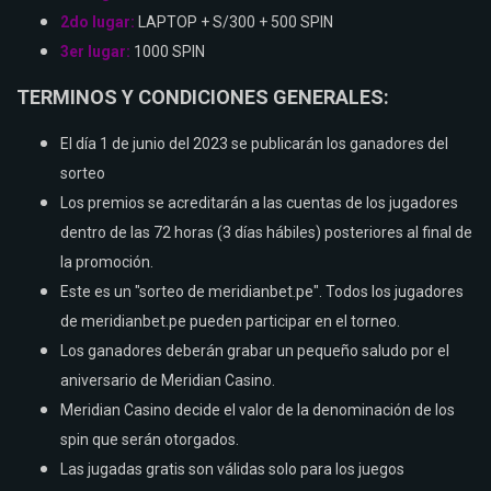
2do lugar:
LAPTOP + S/300 + 500 SPIN
3er lugar:
1000 SPIN
TERMINOS Y CONDICIONES GENERALES:
El día 1 de junio del 2023 se publicarán los ganadores del
sorteo
Los premios se acreditarán a las cuentas de los jugadores
dentro de las 72 horas (3 días hábiles) posteriores al final de
la promoción.
Este es un "sorteo de meridianbet.pe". Todos los jugadores
de meridianbet.pe pueden participar en el torneo.
Los ganadores deberán grabar un pequeño saludo por el
aniversario de Meridian Casino.
Meridian Casino decide el valor de la denominación de los
spin que serán otorgados.
Las jugadas gratis son válidas solo para los juegos