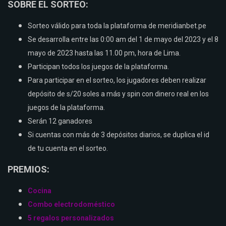
SOBRE EL SORTEO:
Sorteo válido para toda la plataforma de meridianbet.pe
Se desarrolla entre las 0:00 am del 1 de mayo del 2023 y el 8
mayo de 2023 hasta las 11.00 pm, hora de Lima.
Participan todos los juegos de la plataforma.
Para participar en el sorteo, los jugadores deben realizar
depósito de s/20 soles a más y spin con dinero real en los
juegos de la plataforma.
Serán 12 ganadores
Si cuentas con más de 3 depósitos diarios, se duplica el id
de tu cuenta en el sorteo.
PREMIOS:
Cocina
Combo electrodoméstico
5 regalos personalizados