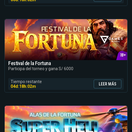
Festival de la Fortuna
Participa del torneo y gana S/ 6000
Tiempo restante
LEER MÁS
04d:18h:02m