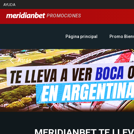
AYUDA
PROMOCIONES
Página principal
Promo Bien
Atrás
MERIDIANBET TE LLE