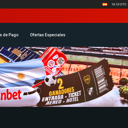
16:10 UTC
s de Pago
Ofertas Especiales