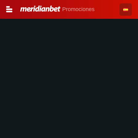
Promociones