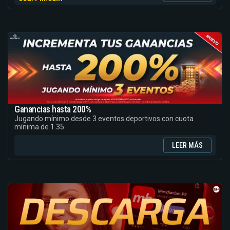
Ganancias hasta 200%
Jugando mínimo desde 3 eventos deportivos con cuota
mínima de 1.35.
LEER MÁS