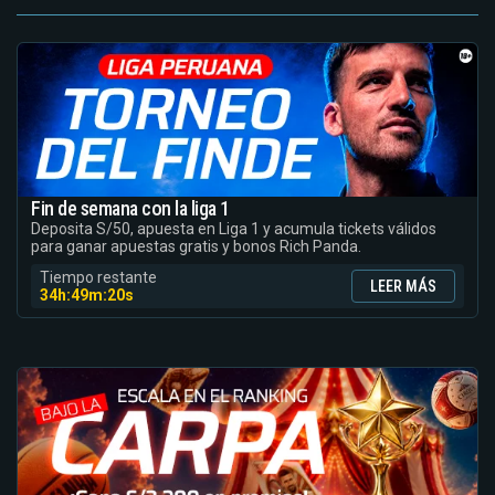
Fin de semana con la liga 1
Deposita S/50, apuesta en Liga 1 y acumula tickets válidos
para ganar apuestas gratis y bonos Rich Panda.
Tiempo restante
LEER MÁS
34h:49m:20s