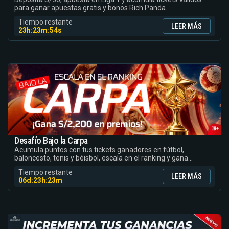
para ganar apuestas gratis y bonos Rich Panda.
Tiempo restante
LEER MÁS
23h:23m:53s
Desafío Bajo la Carpa
Acumula puntos con tus tickets ganadores en fútbol,
baloncesto, tenis y béisbol, escala en el ranking y gana
Apuestas Gratis y Bonos de Casino.
Tiempo restante
LEER MÁS
06d:23h:23m