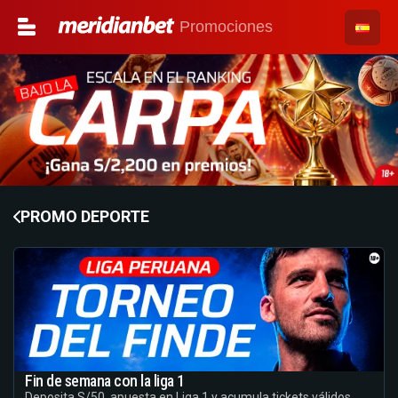
Promociones
PROMO DEPORTE
Fin de semana con la liga 1
Deposita S/50, apuesta en Liga 1 y acumula tickets válidos