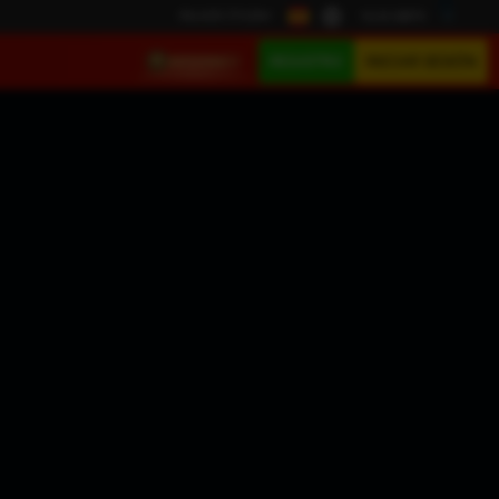
ENLACES ÚTILES
16:24 GMT0
MISIONES
REGISTRO
INICIAR SESIÓN