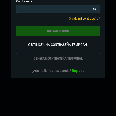
Contraseña
Olvidé mi contraseña?
INICIAR SESIÓN
O UTILICE UNA CONTRASEÑA TEMPORAL
GENERAR CONTRASEÑA TEMPORAL
¿Aún no tienes una cuenta?
Registro