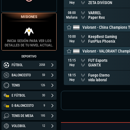
ZETA DIVISION
Hoy
VARREL
08:00
MISIONES
Paper Rex
Mañana
Valorant - China Champions T
KeepBest Gaming
10:00
INICIA SESIÓN PARA VER LOS
FunPlus Phoenix
Hoy
DETALLES DE TU NIVEL ACTUAL.
Valorant - VALORANT Champi
DEPORTIVO
FUT Esports
15:15
GIANTX
FÚTBOL
2058
Hoy
Fuego Eterno
BALONCESTO
59
18:15
vida laboral
Hoy
TENIS
126
E FÚTBOL
30
E-BALONCESTO
9
TENIS DE MESA
195
VOLEIBOL
12