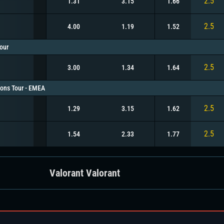
2.5
1.31
3.15
1.66
2.5
4.00
1.19
1.52
our
2.5
3.00
1.34
1.64
ons Tour - EMEA
2.5
1.29
3.15
1.62
2.5
1.54
2.33
1.77
Valorant Valorant