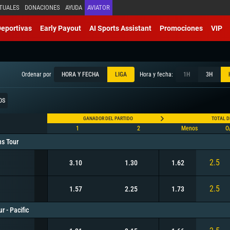
RTUALES
DONACIONES
AYUDA
AVIATOR
eportivas
Early Payout
AI Sports Assistant
Promociones
VIP
Ordenar por
HORA Y FECHA
LIGA
Hora y fecha:
1H
3H
OS
GANADOR DEL PARTIDO
TOTAL D
1
2
Menos
O
ns Tour
2.5
3.10
1.30
1.62
2.5
1.57
2.25
1.73
r - Pacific