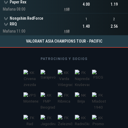
Paper Rex
4.00
1.19
Mañana 08:00
+68
Nongshim RedForce
1
2
RRQ
1.40
2.56
Mañana 11:00
+68
VALORANT ASIA CHAMPIONS TOUR - PACIFIC
PATROCINIOS Y SOCIOS