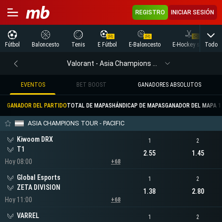
REGISTRO
INICIAR SESIÓN
Todo
Fútbol
Baloncesto
Tenis
E Fútbol
E-Baloncesto
E-Hockey sobre hielo
Valorant - Asia Champions Tour - Pacific
EVENTOS
BET BOOST
GANADORES ABSOLUTOS
GANADOR DEL PARTIDO
TOTAL DE MAPAS
HÁNDICAP DE MAPAS
GANADOR DEL MAPA 1
ASIA CHAMPIONS TOUR - PACIFIC
Kiwoom DRX
1
2
T1
2.55
1.45
Hoy 08:00
+68
Global Esports
1
2
ZETA DIVISION
1.38
2.80
Hoy 11:00
+68
VARREL
1
2