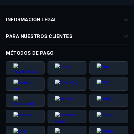
INFORMACION LEGAL
PARA NUESTROS CLIENTES
MÉTODOS DE PAGO