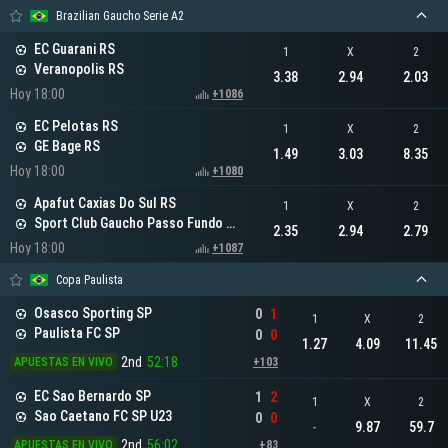
Brazilian Gaucho Serie A2
EC Guarani RS
1
X
2
Veranopolis RS
3.38
2.94
2.03
Hoy 18:00
+1086
EC Pelotas RS
1
X
2
GE Bage RS
1.49
3.03
8.35
Hoy 18:00
+1080
Apafut Caxias Do Sul RS
1
X
2
Sport Club Gaucho Passo Fundo RS
2.35
2.94
2.79
Hoy 18:00
+1087
Copa Paulista
Osasco Sporting SP
0
1
1
X
2
Paulista FC SP
0
0
1.27
4.09
11.45
2nd
52:18
APUESTAS EN VIVO
+103
EC Sao Bernardo SP
1
2
1
X
2
Sao Caetano FC SP U23
0
0
-
9.87
59.7
2nd
56:02
APUESTAS EN VIVO
+83