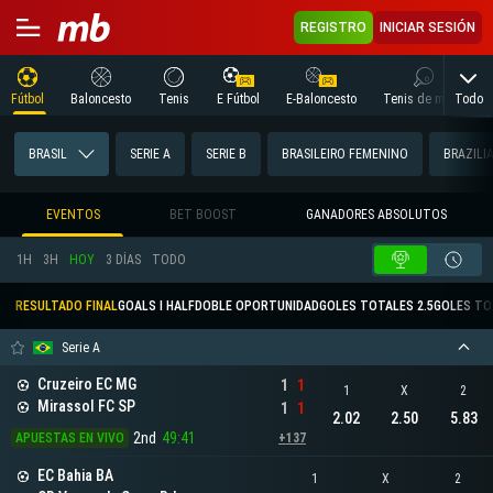
REGISTRO
INICIAR SESIÓN
Todo
Fútbol
Baloncesto
Tenis
E Fútbol
E-Baloncesto
Tenis de mesa
BRASIL
SERIE A
SERIE B
BRASILEIRO FEMENINO
BRAZILI
EVENTOS
BET BOOST
GANADORES ABSOLUTOS
1H
3H
HOY
3 DÍAS
TODO
RESULTADO FINAL
GOALS I HALF
DOBLE OPORTUNIDAD
GOLES TOTALES 2.5
GOLES TO
Serie A
Cruzeiro EC MG
1
1
1
X
2
Mirassol FC SP
1
1
2.02
2.50
5.83
2nd
49:41
APUESTAS EN VIVO
+137
EC Bahia BA
1
X
2