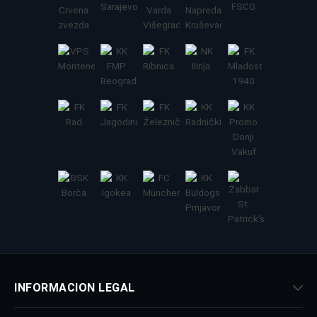
INFORMACION LEGAL