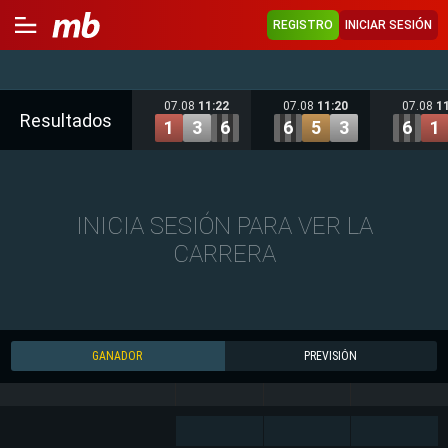
REGISTRO
INICIAR SESIÓN
07.08
11:22
07.08
11:20
07.08
1
Resultados
1
3
6
6
5
3
6
1
INICIA SESIÓN PARA VER LA
CARRERA
GANADOR
PREVISIÓN