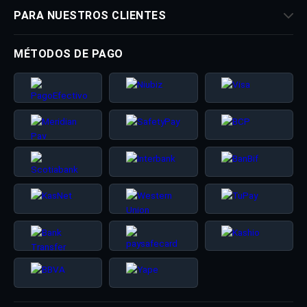
PARA NUESTROS CLIENTES
MÉTODOS DE PAGO