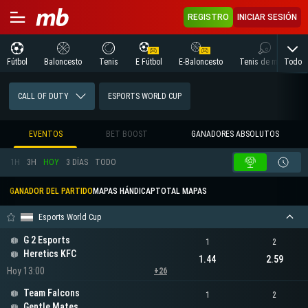
REGISTRO
INICIAR SESIÓN
Todo
Fútbol
Baloncesto
Tenis
E Fútbol
E-Baloncesto
Tenis de mesa
CALL OF DUTY
ESPORTS WORLD CUP
EVENTOS
BET BOOST
GANADORES ABSOLUTOS
1H
3H
HOY
3 DÍAS
TODO
GANADOR DEL PARTIDO
MAPAS HÁNDICAP
TOTAL MAPAS
Esports World Cup
G 2 Esports
1
2
Heretics KFC
1.44
2.59
Hoy 13:00
+26
Team Falcons
1
2
Gentle Mates