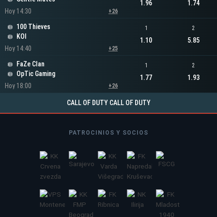
1.96
1.74
Hoy 14:30
+26
100 Thieves
1
2
KOI
1.10
5.85
Hoy 14:40
+25
FaZe Clan
1
2
OpTic Gaming
1.77
1.93
Hoy 18:00
+26
CALL OF DUTY CALL OF DUTY
PATROCINIOS Y SOCIOS